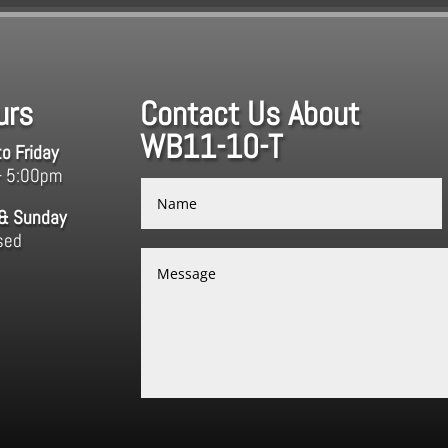
urs
Contact Us About
WB11-10-T
o Friday
– 5:00pm
 & Sunday
sed