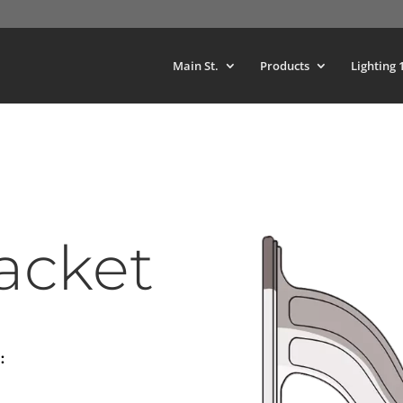
Main St.
Products
Lighting 
acket
: