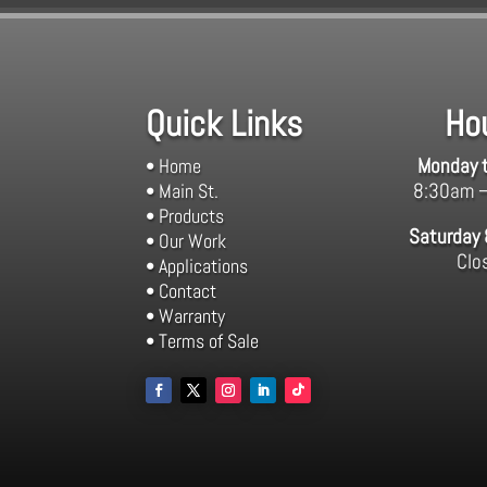
Quick Links
Ho
Monday t
• Home
8:30am 
• Main St.
• Products
Saturday
• Our Work
Clo
• Applications
• Contact
• Warranty
• Terms of Sale