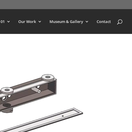
101
Our Work
Museum & Gallery
Contact