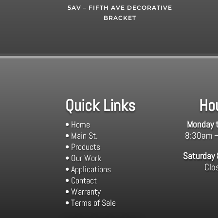
5AV – FIFTH AVE DECORATIVE
BRACKET
Quick Links
Ho
Monday t
• Home
8:30am 
• Main St.
• Products
Saturday
• Our Work
Clo
• Applications
• Contact
• Warranty
• Terms of Sale