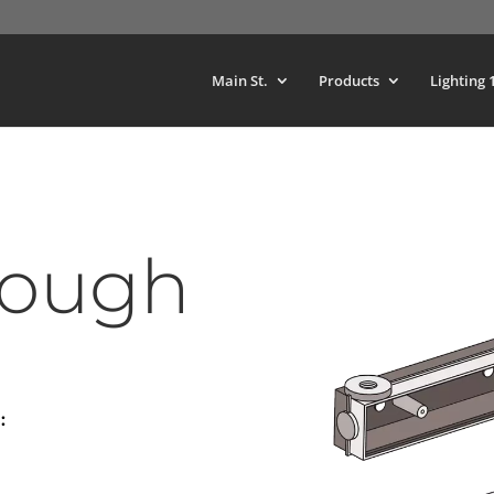
Main St.
Products
Lighting 
rough
: