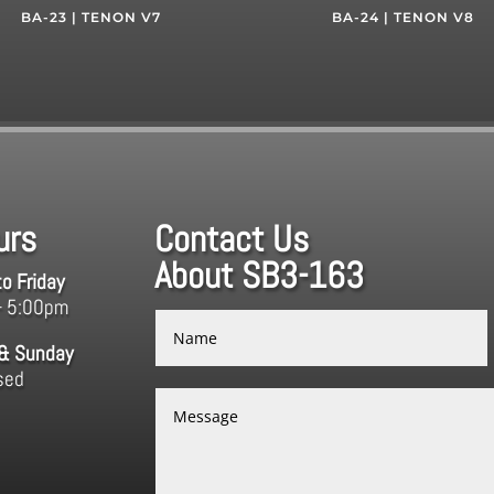
BA-23 | TENON V7
BA-24 | TENON V8
urs
Contact Us
About SB3-163
o Friday
– 5:00pm
 & Sunday
sed