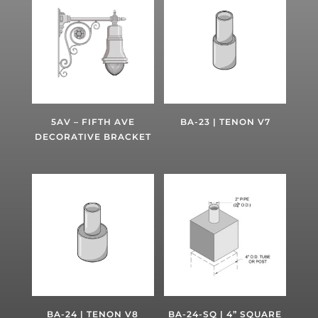
5AV – FIFTH AVE
BA-23 | TENON V7
DECORATIVE BRACKET
BA-24 | TENON V8
BA-24-SQ | 4” SQUARE