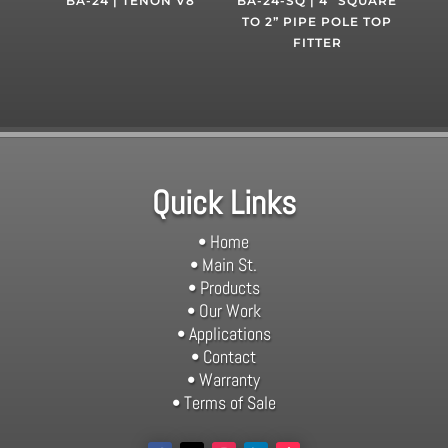
BA-24 | TENON V8
BA-24-SQ | 4” SQUARE
TO 2” PIPE POLE TOP
FITTER
Quick Links
• Home
• Main St.
• Products
• Our Work
• Applications
• Contact
• Warranty
• Terms of Sale