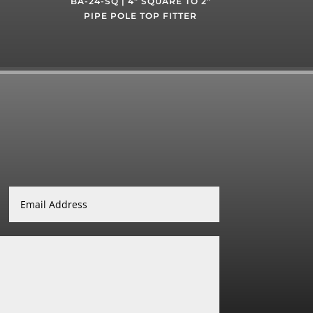
BA-24-SQ | 4” SQUARE TO 2”
PIPE POLE TOP FITTER