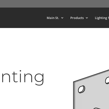
Main St.
Products
Lighting 
nting