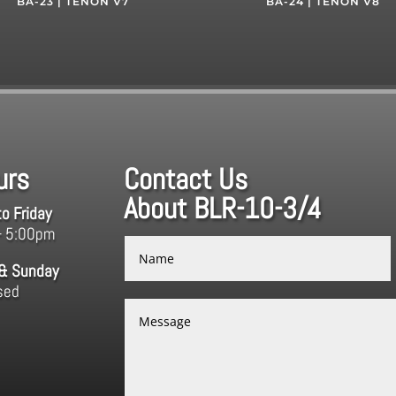
BA-23 | TENON V7
BA-24 | TENON V8
urs
Contact Us
About BLR-10-3/4
o Friday
– 5:00pm
 & Sunday
sed