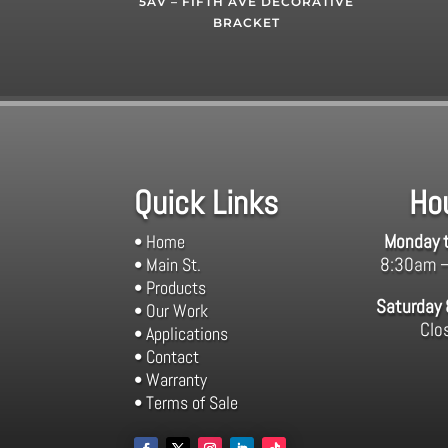
5AV – FIFTH AVE DECORATIVE
BRACKET
Quick Links
Ho
Monday t
• Home
8:30am 
• Main St.
• Products
Saturday
• Our Work
Clo
• Applications
• Contact
• Warranty
• Terms of Sale