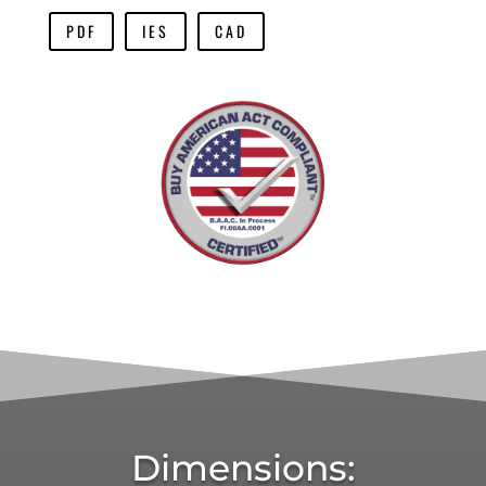
PDF
IES
CAD
tenon v9, tenon v9, Lorem ipsum dolor sit amet, consectetur adipiscing elit. Cras quis nibh pretium, semper est ac, faucibus ligula. Aenean aliquam nulla vel risus hendrerit, in ornare quam volutpat. Proin euismod, massa eget bibendum faucibus, nisl risus commodo velit, non mattis urna est auctor erat. Suspendisse quis orci vel metus viverra dictum non id nunc. In nec sapien imperdiet, ultricies mauris vel, porttitor risus. Mauris vel rutrum mauris. Donec eu sodales odio, sit amet lobortis metus. In consequat lorem justo, et pulvinar ipsum tempor sit amet.Lorem ipsum dolor sit amet, consectetur adipiscing elit. Cras quis nibh pretium, semper est ac, faucibus ligula. Aenean aliquam nulla vel risus hendrerit, in ornare quam volutpat. Proin euismod, massa eget bibendum faucibus, nisl risus commodo velit, non mattis urna est auctor erat. Suspendisse quis orci vel metus viverra dictum non id nunc. In nec sapien imperdiet, ultricies mauris vel, porttitor risus. Mauris vel rutrum mauris. Donec eu sodales odio, sit amet lobortis metus. In consequat lorem justo, et pulvinar ipsum tempor sit amet. Lorem ipsum dolor sit amet, consectetur adipiscing elit. Cras quis nibh pretium, semper est ac, faucibus ligula. Aenean aliquam nulla vel risus hendrerit, in ornare quam volutpat. Proin euismod, massa eget bibendum faucibus, nisl risus commodo velit, non mattis urna est auctor erat. Suspendisse quis orci vel metus viverra dictum non id nunc. In nec sapien imperdiet, ultricies mauris vel, porttitor risus. Mauris vel rutrum mauris. Donec eu sodales odio, sit amet lobortis metus. In consequat lorem justo, et pulvinar ipsum tempor sit amet. Lorem ipsum dolor sit amet, consectetur adipiscing elit. Cras quis nibh pretium, semper est ac, faucibus ligula. Aenean aliquam nulla vel risus hendrerit, in ornare quam volutpat. Proin euismod, massa eget bibendum faucibus, nisl risus commodo velit, non mattis urna est auctor erat. Suspendisse quis orci vel metus viverra dictum non id nunc. In nec sapien imperdiet, ultricies mauris vel, porttitor risus. Mauris vel rutrum mauris. Donec eu sodales odio, sit amet lobortis metus. In consequat lorem justo, et pulvinar ipsum tempor sit amet.
Dimensions: