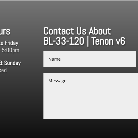
urs
Contact Us About
BL-33-120 | Tenon v6
o Friday
– 5:00pm
 & Sunday
sed