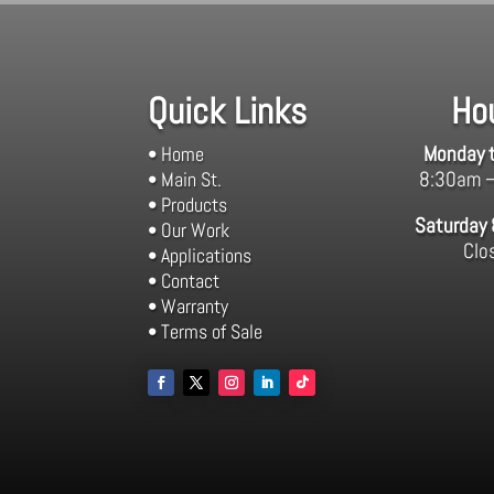
Quick Links
Ho
Monday t
• Home
8:30am 
• Main St.
• Products
Saturday
• Our Work
Clo
• Applications
• Contact
• Warranty
• Terms of Sale