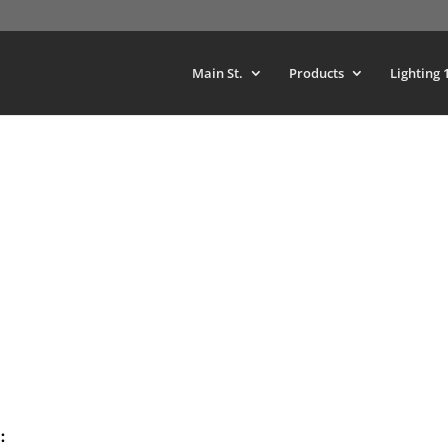
Main St.
Products
Lighting 
: