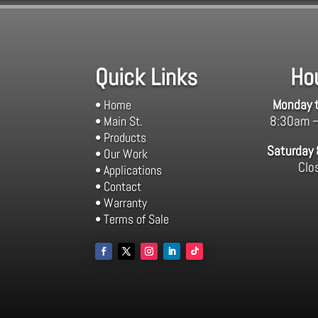
Quick Links
Ho
Monday t
• Home
8:30am 
• Main St.
• Products
Saturday
• Our Work
Clo
• Applications
• Contact
• Warranty
• Terms of Sale