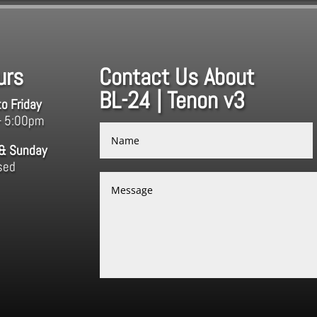
urs
Contact Us About
BL-24 | Tenon v3
o Friday
– 5:00pm
 & Sunday
sed