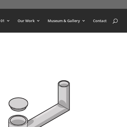
101
Our Work
Museum & Gallery
Contact