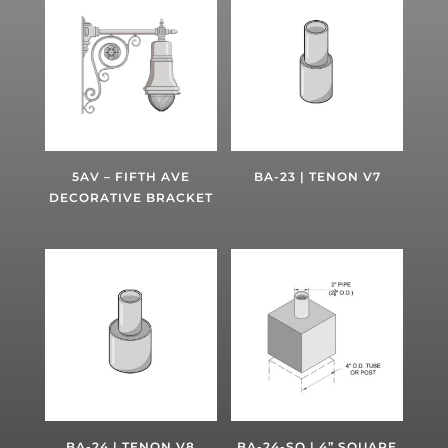
5AV – FIFTH AVE
BA-23 | TENON V7
DECORATIVE BRACKET
BA-24 | TENON V8
BA-24-SQ | 4” SQUARE