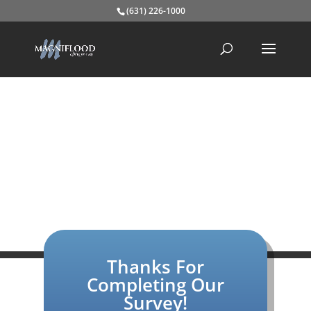
(631) 226-1000
Thanks For
Completing Our
Survey!