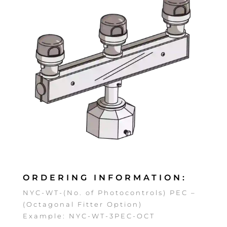
ORDERING INFORMATION:
NYC-WT-(No. of Photocontrols) PEC –
(Octagonal Fitter Option)
Example: NYC-WT-3PEC-OCT