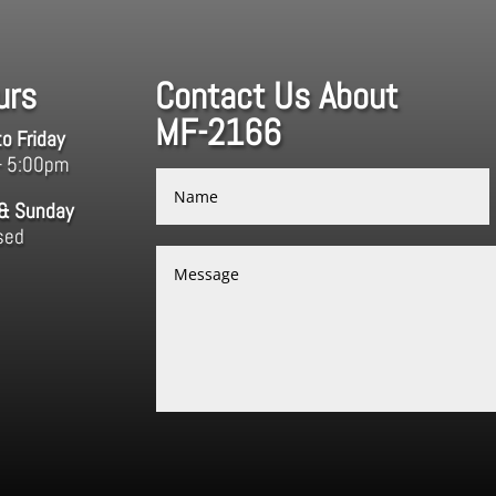
urs
Contact Us About
MF-2166
o Friday
– 5:00pm
 & Sunday
sed