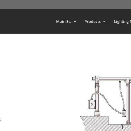
Main St.
Products
Lighting 
: