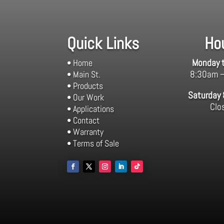
Quick Links
Ho
Monday t
• Home
8:30am 
• Main St.
• Products
Saturday
• Our Work
Clo
• Applications
• Contact
• Warranty
• Terms of Sale